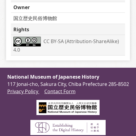
Owner
国立歴史民俗博物館
Rights
CC BY-SA (Attribution-ShareAlike) 
4.0
National Museum of Japanese History
117 Jonai-cho, Sakura City, Chiba Prefecture 285-8502
Privacy Policy
Contact Form