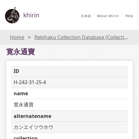
khirin
日本語
About khirin
Help
Home
Rekihaku Collection Database (Collections Database of the National Museum of Japanese History)
寛永通寶
ID
H-242-31-25-4
name
寛永通寶
alternatename
カンエイツウホウ
collection