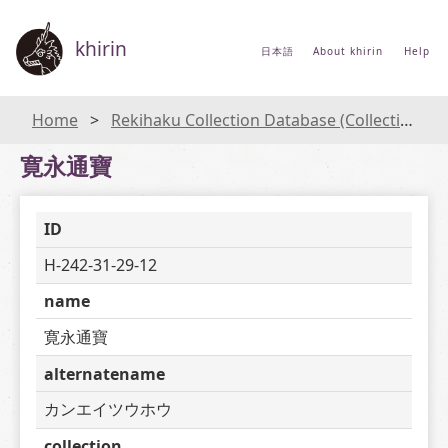
khirin
日本語
About khirin
Help
Home
Rekihaku Collection Database (Collections Database of the National Museum of Japanese History)
寛永通寶
ID
H-242-31-29-12
name
寛永通寶
alternatename
カンエイツウホウ
collection