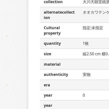
collection
大川天顕堂銭
alternatecollect
オオカワテン
ion
Cultural
指定:未指定
property
quantity
1枚
size
縦2.50 cm 横0.
material
authenticity
実物
era
year
0
year