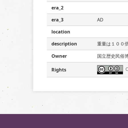
era_2
era_3
AD
location
description
重量は１００
Owner
国立歴史民俗
C
Rights