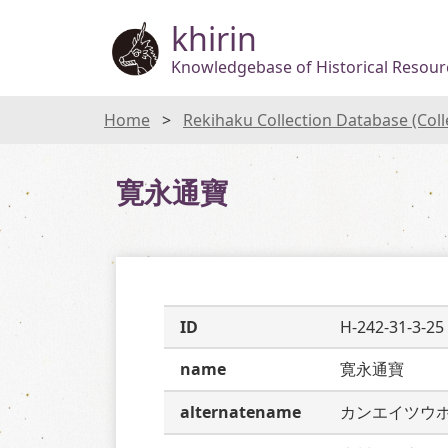
khirin
Knowledgebase of Historical Resourc
Home
Rekihaku Collection Database (Col
寛永通寶
ID
H-242-31-3-25
name
寛永通寶
alternatename
カンエイツウ