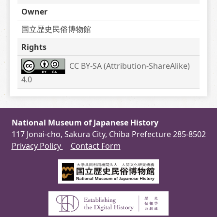
Owner
国立歴史民俗博物館
Rights
CC BY-SA (Attribution-ShareAlike) 
4.0
National Museum of Japanese History
117 Jonai-cho, Sakura City, Chiba Prefecture 285-8502
Privacy Policy
Contact Form