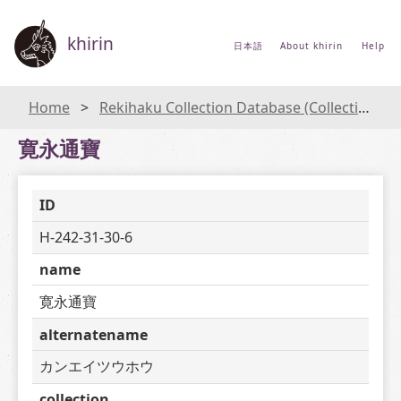
khirin
日本語
About khirin
Help
Home
Rekihaku Collection Database (Collections Database of the National Museum of Japanese History)
寛永通寶
ID
H-242-31-30-6
name
寛永通寶
alternatename
カンエイツウホウ
collection