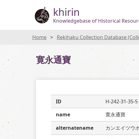
khirin
Knowledgebase of Historical Resourc
Home
Rekihaku Collection Database (Col
寛永通寶
ID
H-242-31-35-5
name
寛永通寶
alternatename
カンエイツウ