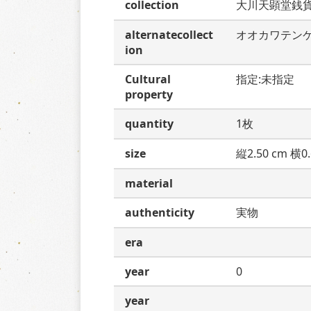
collection
大川天顕堂銭
alternatecollect
オオカワテン
ion
Cultural
指定:未指定
property
quantity
1枚
size
縦2.50 cm 横0.
material
authenticity
実物
era
year
0
year