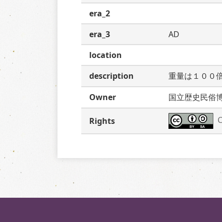
era_2
era_3
AD
location
description
重量は１００
Owner
国立歴史民俗
C
Rights