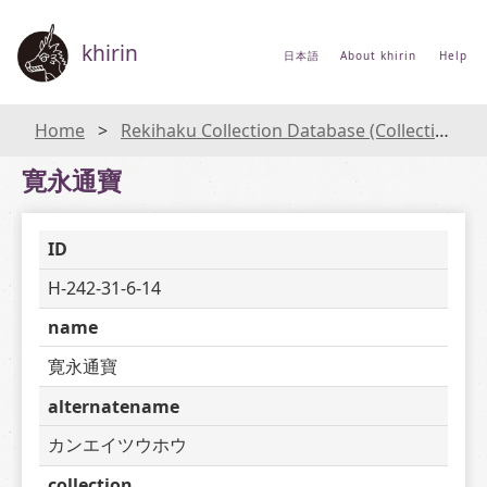
khirin
日本語
About khirin
Help
Home
Rekihaku Collection Database (Collections Database of the National Museum of Japanese History)
寛永通寶
ID
H-242-31-6-14
name
寛永通寶
alternatename
カンエイツウホウ
collection