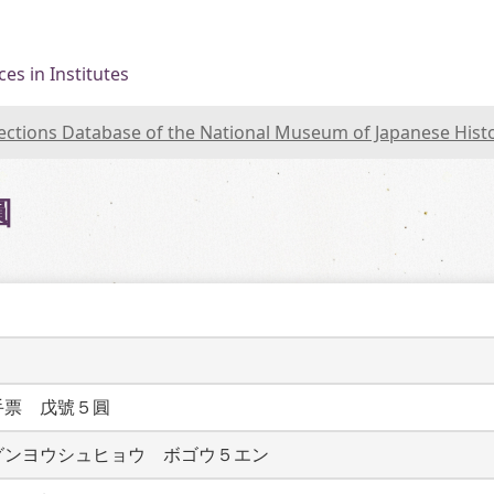
es in Institutes
lections Database of the National Museum of Japanese Hist
圓
手票　戊號５圓
グンヨウシュヒョウ　ボゴウ５エン