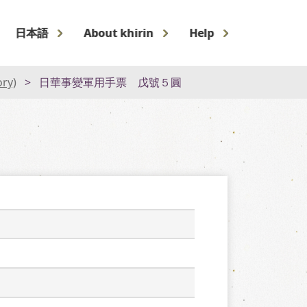
日本語
About khirin
Help
ory)
日華事變軍用手票 戊號５圓