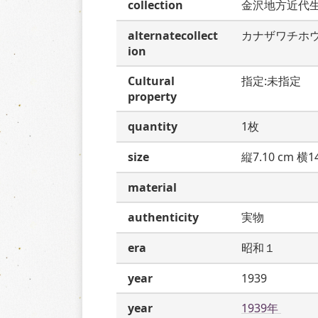
collection
金沢地方近代
alternatecollect
カナザワチホ
ion
Cultural
指定:未指定
property
quantity
1枚
size
縦7.10 cm 横14
material
authenticity
実物
era
昭和１
year
1939
year
1939年