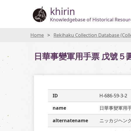
khirin
Knowledgebase of Historical Resourc
Home
Rekihaku Collection Database (Col
日華事變軍用手票 戊號５
ID
H-686-59-3-2
name
日華事變軍用
alternatename
ニッカジヘン