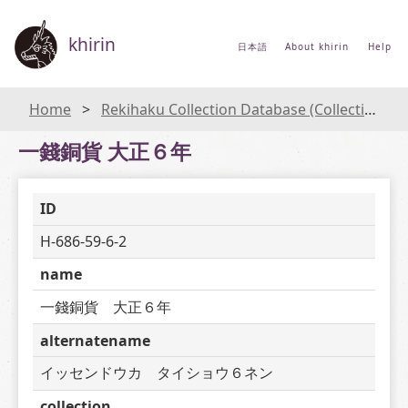
khirin
日本語
About khirin
Help
Home
Rekihaku Collection Database (Collections Database of the National Museum of Japanese History)
一錢銅貨 大正６年
ID
H-686-59-6-2
name
一錢銅貨　大正６年
alternatename
イッセンドウカ　タイショウ６ネン
collection