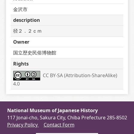
金沢市
description
径２．２ｃｍ
Owner
国立歴史民俗博物館
Rights
CC BY-SA (Attribution-ShareAlike) 
4.0
National Museum of Japanese History
117 Jonai-cho, Sakura City, Chiba Prefecture 285-8502
Privacy Policy
Contact Form