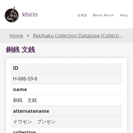
khirin
日本語
About khirin
Help
Home
Rekihaku Collection Database (Collections Database of the National Museum of Japanese History)
銅銭 文銭
ID
H-686-59-8
name
銅銭　文銭
alternatename
ドウセン　ブンセン
collection