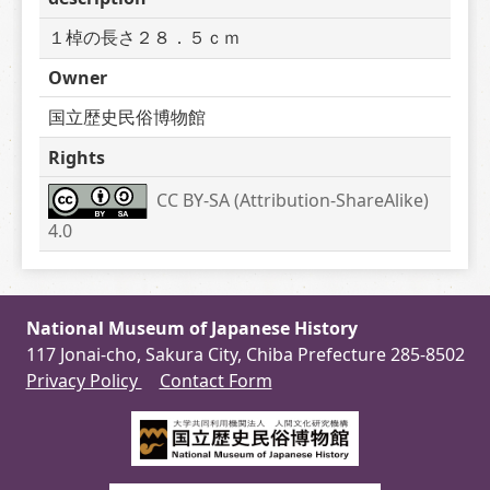
１棹の長さ２８．５ｃｍ
Owner
国立歴史民俗博物館
Rights
CC BY-SA (Attribution-ShareAlike) 
4.0
National Museum of Japanese History
117 Jonai-cho, Sakura City, Chiba Prefecture 285-8502
Privacy Policy
Contact Form