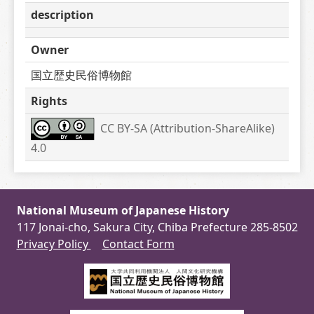
description
Owner
国立歴史民俗博物館
Rights
CC BY-SA (Attribution-ShareAlike) 
4.0
National Museum of Japanese History
117 Jonai-cho, Sakura City, Chiba Prefecture 285-8502
Privacy Policy
Contact Form