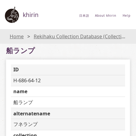
khirin
日本語
About khirin
Help
Home
Rekihaku Collection Database (Collections Database of the National Museum of Japanese History)
船ランプ
ID
H-686-64-12
name
船ランプ
alternatename
フネランプ
collection