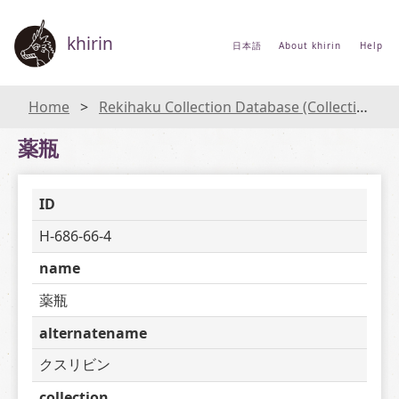
khirin
日本語
About khirin
Help
Home
Rekihaku Collection Database (Collections Database of the National Museum of Japanese History)
薬瓶
ID
H-686-66-4
name
薬瓶
alternatename
クスリビン
collection