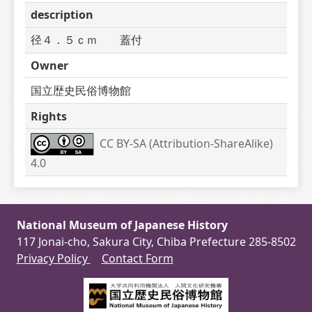
description
径４．５ｃｍ　　蓋付
Owner
国立歴史民俗博物館
Rights
CC BY-SA (Attribution-ShareAlike) 
4.0
National Museum of Japanese History
117 Jonai-cho, Sakura City, Chiba Prefecture 285-8502
Privacy Policy
Contact Form