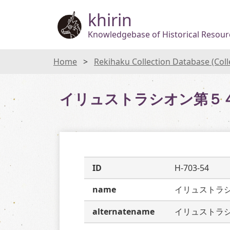
khirin
Knowledgebase of Historical Resourc
Home
Rekihaku Collection Database (Col
イリュストラシオン第５
ID
H-703-54
name
イリュストラ
alternatename
イリュストラ