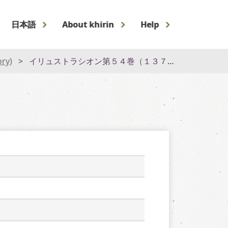
日本語
About khirin
Help
ory)
イリュストラシオン第５４巻（１３７５号～１４００号）