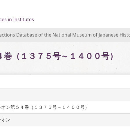
es in Institutes
lections Database of the National Museum of Japanese Hist
４巻（１３７５号～１４００号）
シオン第５４巻（１３７５号～１４００号）
シオン