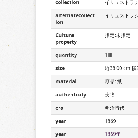
collection
イリュストラ
alternatecollect
イリュストラ
ion
Cultural
指定:未指定
property
quantity
1冊
size
縦38.00 cm 横2
material
原品: 紙
authenticity
実物
era
明治時代
year
1869
year
1869年