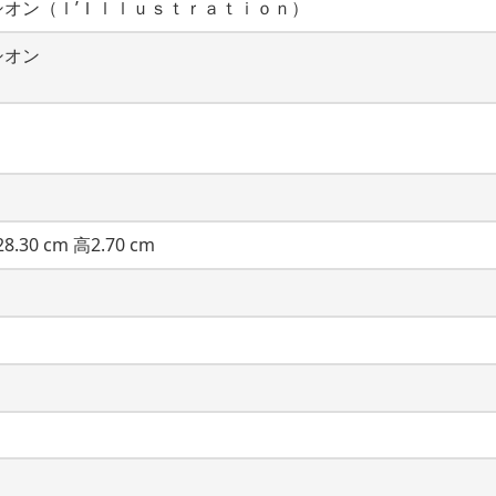
シオン（ｌ’Ｉｌｌｕｓｔｒａｔｉｏｎ）
シオン
8.30 cm 高2.70 cm