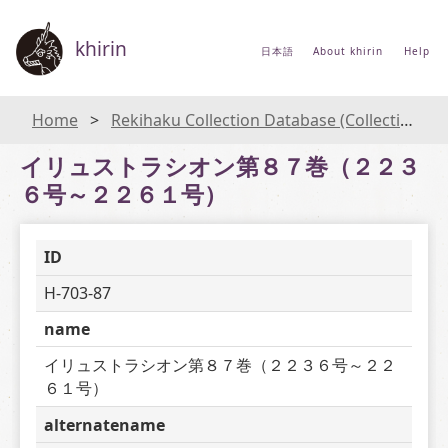
khirin
日本語
About khirin
Help
Home
Rekihaku Collection Database (Collections Database of the National Museum of Japanese History)
イリュストラシオン第８７巻（２２３
６号～２２６１号）
ID
H-703-87
name
イリュストラシオン第８７巻（２２３６号～２２
６１号）
alternatename