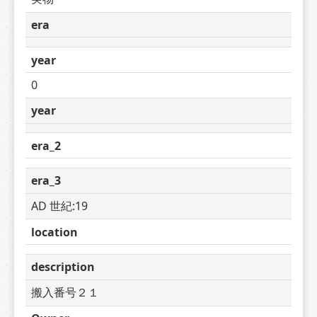
era
year
0
year
era_2
era_3
AD 世紀:19
location
description
搬入番号２１