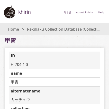
khirin
日本語
About khirin
Help
Home
Rekihaku Collection Database (Collections Database of the National Museum of Japanese History)
甲冑
ID
H-704-1-3
name
甲冑
alternatename
カッチュウ
collection