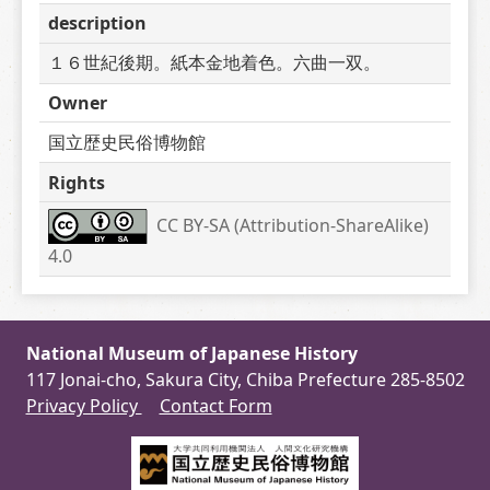
description
１６世紀後期。紙本金地着色。六曲一双。
Owner
国立歴史民俗博物館
Rights
CC BY-SA (Attribution-ShareAlike) 
4.0
National Museum of Japanese History
117 Jonai-cho, Sakura City, Chiba Prefecture 285-8502
Privacy Policy
Contact Form