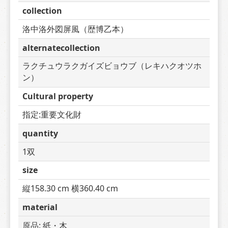
collection
洛中洛外図屏風（歴博乙本）
alternatecollection
ラクチュウラクガイズビョウブ（レキハクオツホ
ン）
Cultural property
指定:重要文化財
quantity
1双
size
縦158.30 cm 横360.40 cm
material
原品: 紙・木