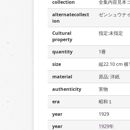
collection
全集内容見本
alternatecollect
ゼンシュウナ
ion
Cultural
指定:未指定
property
quantity
1冊
size
縦22.10 cm 横1
material
原品: 洋紙
authenticity
実物
era
昭和１
year
1929
year
1929年