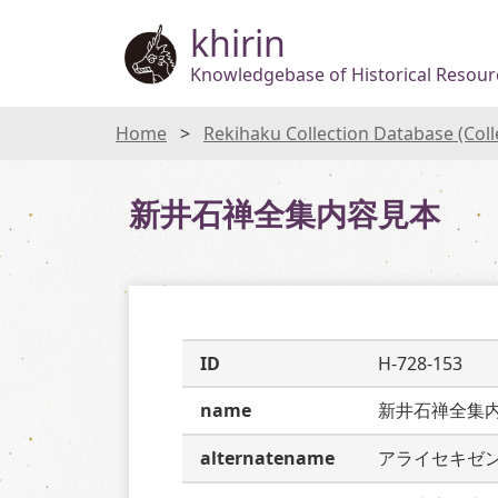
khirin
Knowledgebase of Historical Resourc
Home
Rekihaku Collection Database (Col
新井石禅全集内容見本
ID
H-728-153
name
新井石禅全集
alternatename
アライセキゼ