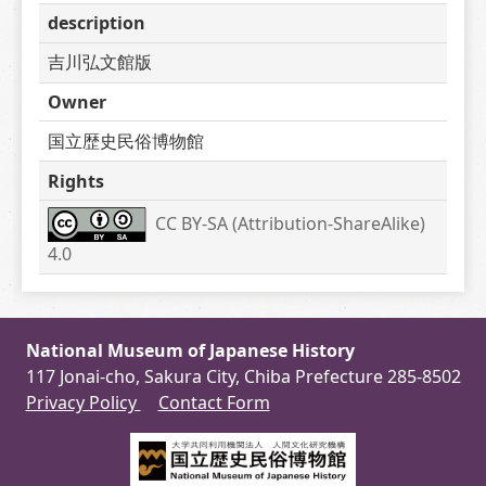
description
吉川弘文館版
Owner
国立歴史民俗博物館
Rights
CC BY-SA (Attribution-ShareAlike) 
4.0
National Museum of Japanese History
117 Jonai-cho, Sakura City, Chiba Prefecture 285-8502
Privacy Policy
Contact Form