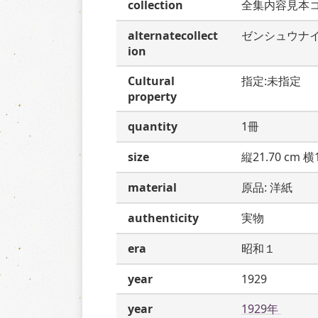
collection
全集内容見本
alternatecollect
ゼンシュウナ
ion
Cultural
指定:未指定
property
quantity
1冊
size
縦21.70 cm 横1
material
原品: 洋紙
authenticity
実物
era
昭和１
year
1929
year
1929年