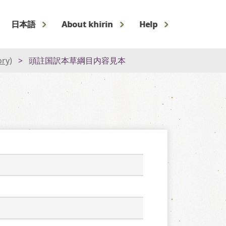
日本語
About khirin
Help
ory)
頭註国訳本草綱目内容見本