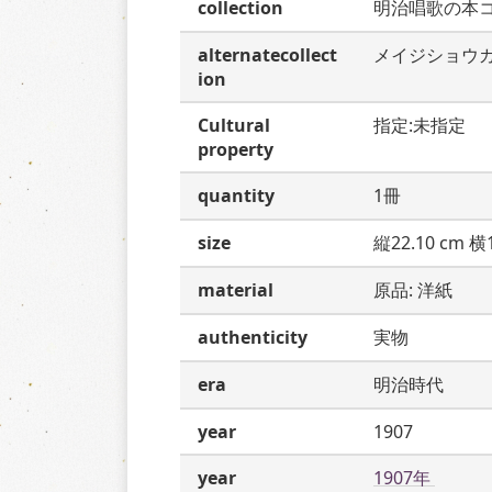
collection
明治唱歌の本
alternatecollect
メイジショウ
ion
Cultural
指定:未指定
property
quantity
1冊
size
縦22.10 cm 横1
material
原品: 洋紙
authenticity
実物
era
明治時代
year
1907
year
1907年