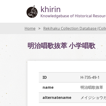
khirin
Knowledgebase of Historical Resourc
Home
Rekihaku Collection Database (Col
明治唱歌抜萃 小学唱歌
ID
H-735-49-1
name
明治唱歌抜萃
alternatename
メイジショウ