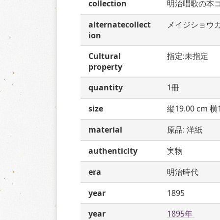
collection
明治唱歌の本
alternatecollect
メイジショウ
ion
Cultural
指定:未指定
property
quantity
1冊
size
縦19.00 cm 横1
material
原品: 洋紙
authenticity
実物
era
明治時代
year
1895
year
1895年