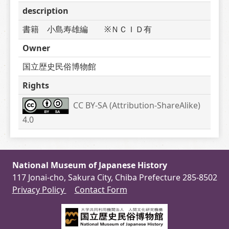
description
書籍　小島寿雄編　　※ＮＣＩＤ有
Owner
国立歴史民俗博物館
Rights
CC BY-SA (Attribution-ShareAlike) 
4.0
National Museum of Japanese History
117 Jonai-cho, Sakura City, Chiba Prefecture 285-8502
Privacy Policy
Contact Form