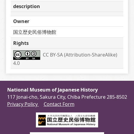
description
Owner
国立歴史民俗博物館
Rights
CC BY-SA (Attribution-ShareAlike) 
4.0
National Museum of Japanese History
117 Jonai-cho, Sakura City, Chiba Prefecture 285-8502
Privacy Policy
Contact Form