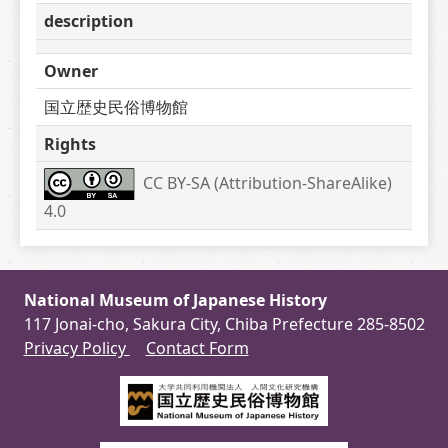
description
Owner
国立歴史民俗博物館
Rights
CC BY-SA (Attribution-ShareAlike) 
4.0
National Museum of Japanese History
117 Jonai-cho, Sakura City, Chiba Prefecture 285-8502
Privacy Policy
Contact Form