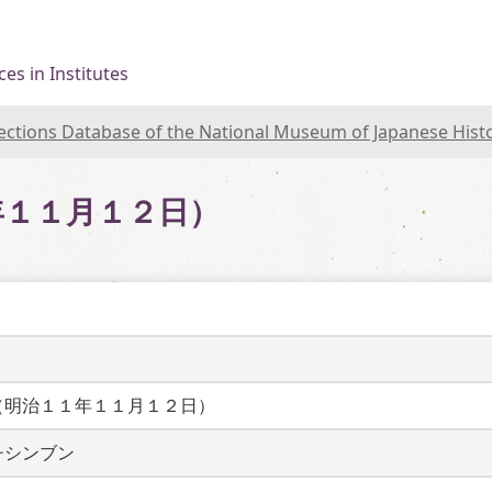
es in Institutes
lections Database of the National Museum of Japanese Hist
年１１月１２日）
（明治１１年１１月１２日）
チシンブン