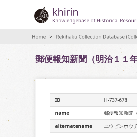
khirin
Knowledgebase of Historical Resourc
Home
Rekihaku Collection Database (Col
郵便報知新聞（明治１１
ID
H-737-678
name
郵便報知新聞
alternatename
ユウビンホウ