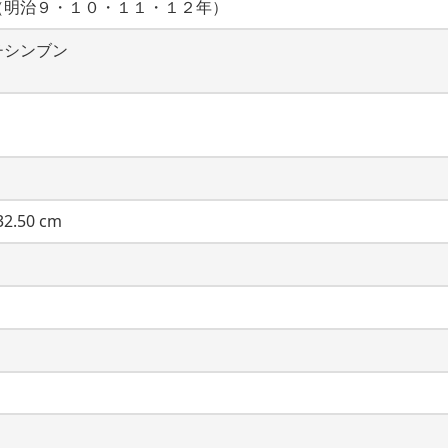
（明治９・１０・１１・１２年）
チシンブン
2.50 cm