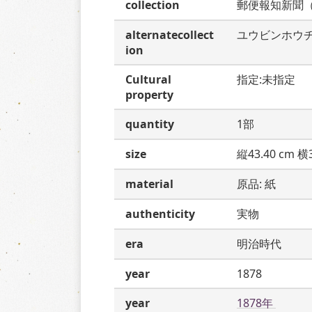
collection
郵便報知新聞
alternatecollect
ユウビンホウ
ion
Cultural
指定:未指定
property
quantity
1部
size
縦43.40 cm 横3
material
原品: 紙
authenticity
実物
era
明治時代
year
1878
year
1878年