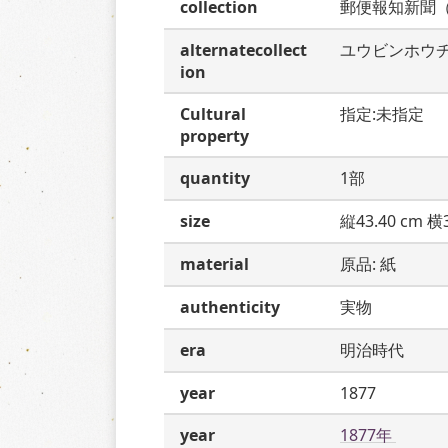
collection
郵便報知新聞
alternatecollect
ユウビンホウ
ion
Cultural
指定:未指定
property
quantity
1部
size
縦43.40 cm 横3
material
原品: 紙
authenticity
実物
era
明治時代
year
1877
year
1877年