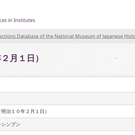
es in Institutes
lections Database of the National Museum of Japanese Hist
年２月１日）
（明治１０年２月１日）
チシンブン