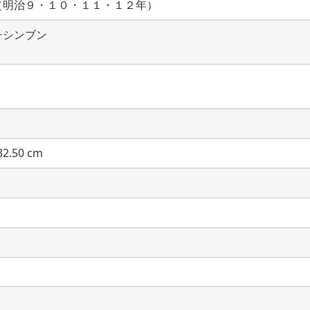
（明治９・１０・１１・１２年）
チシンブン
2.50 cm