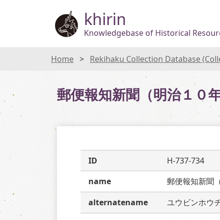
khirin
Knowledgebase of Historical Resourc
Home
Rekihaku Collection Database (Col
郵便報知新聞（明治１０
ID
H-737-734
name
郵便報知新聞
alternatename
ユウビンホウ