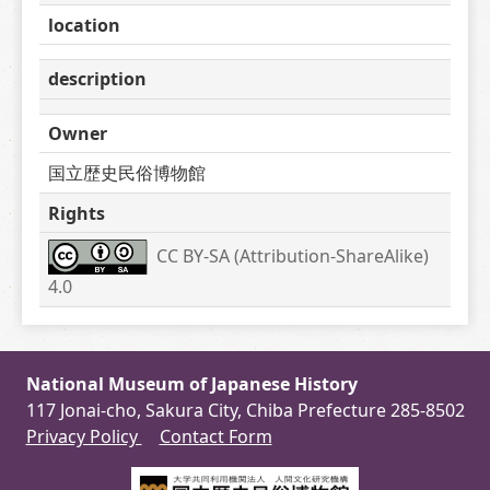
location
description
Owner
国立歴史民俗博物館
Rights
CC BY-SA (Attribution-ShareAlike) 
4.0
National Museum of Japanese History
117 Jonai-cho, Sakura City, Chiba Prefecture 285-8502
Privacy Policy
Contact Form