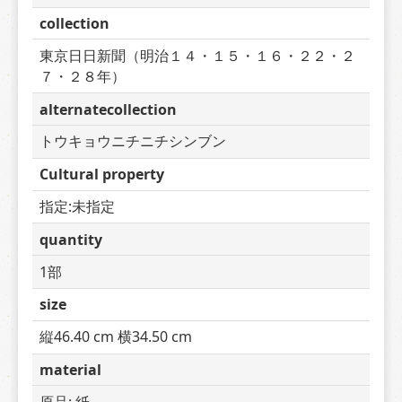
collection
東京日日新聞（明治１４・１５・１６・２２・２
７・２８年）
alternatecollection
トウキョウニチニチシンブン
Cultural property
指定:未指定
quantity
1部
size
縦46.40 cm 横34.50 cm
material
原品: 紙