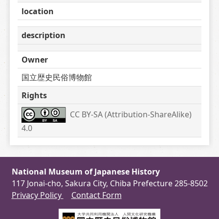
location
description
Owner
国立歴史民俗博物館
Rights
CC BY-SA (Attribution-ShareAlike) 
4.0
National Museum of Japanese History
117 Jonai-cho, Sakura City, Chiba Prefecture 285-8502
Privacy Policy
Contact Form