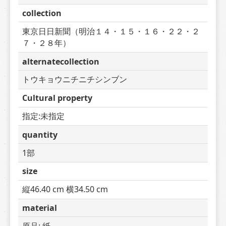
collection
東京日日新聞（明治１４・１５・１６・２２・２
７・２８年）
alternatecollection
トウキョウニチニチシンブン
Cultural property
指定:未指定
quantity
1部
size
縦46.40 cm 横34.50 cm
material
原品: 紙