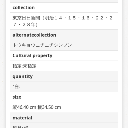
collection
東京日日新聞（明治１４・１５・１６・２２・２
７・２８年）
alternatecollection
トウキョウニチニチシンブン
Cultural property
指定:未指定
quantity
1部
size
縦46.40 cm 横34.50 cm
material
原品: 紙