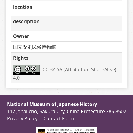
location
description
Owner
国立歴史民俗博物館
Rights
CC BY-SA (Attribution-ShareAlike) 
4.0
National Museum of Japanese History
117 Jonai-cho, Sakura City, Chiba Prefecture 285-8502
Privacy Policy
Contact Form