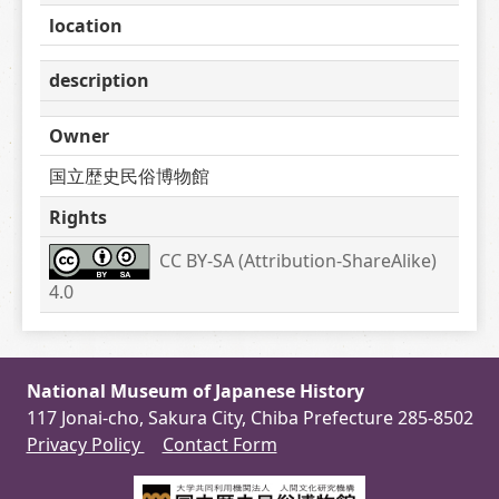
location
description
Owner
国立歴史民俗博物館
Rights
CC BY-SA (Attribution-ShareAlike) 
4.0
National Museum of Japanese History
117 Jonai-cho, Sakura City, Chiba Prefecture 285-8502
Privacy Policy
Contact Form