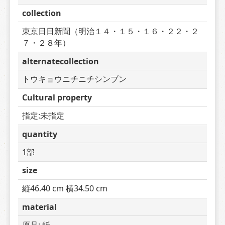
collection
東京日日新聞（明治１４・１５・１６・２２・２
７・２８年）
alternatecollection
トウキョウニチニチシンブン
Cultural property
指定:未指定
quantity
1部
size
縦46.40 cm 横34.50 cm
material
原品: 紙