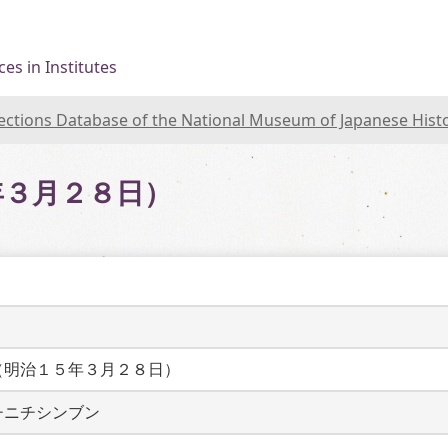
es in Institutes
lections Database of the National Museum of Japanese Hist
年３月２８日）
（明治１５年３月２８日）
チニチシンブン