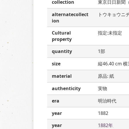
collection
東京日日新聞
alternatecollect
トウキョウニ
ion
Cultural
指定:未指定
property
quantity
1部
size
縦46.40 cm 横3
material
原品: 紙
authenticity
実物
era
明治時代
year
1882
year
1882年