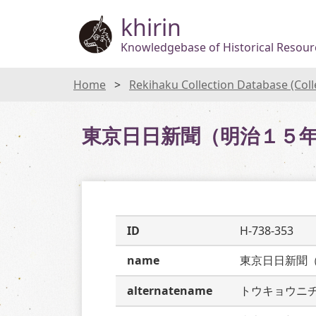
khirin
Knowledgebase of Historical Resourc
Home
Rekihaku Collection Database (Col
東京日日新聞（明治１５
ID
H-738-353
name
東京日日新聞
alternatename
トウキョウニ