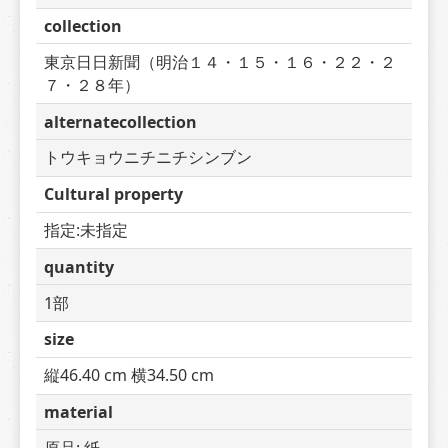
collection
東京日日新聞（明治１４・１５・１６・２２・２
７・２８年）
alternatecollection
トウキョウニチニチシンブン
Cultural property
指定:未指定
quantity
1部
size
縦46.40 cm 横34.50 cm
material
原品: 紙