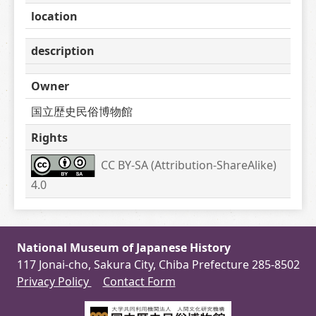
location
description
Owner
国立歴史民俗博物館
Rights
CC BY-SA (Attribution-ShareAlike) 
4.0
National Museum of Japanese History
117 Jonai-cho, Sakura City, Chiba Prefecture 285-8502
Privacy Policy
Contact Form