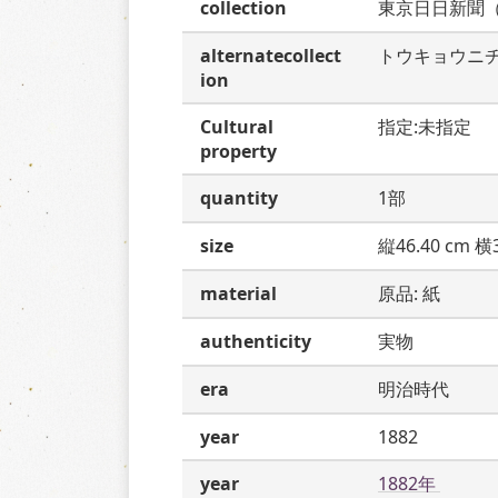
collection
東京日日新聞
alternatecollect
トウキョウニ
ion
Cultural
指定:未指定
property
quantity
1部
size
縦46.40 cm 横3
material
原品: 紙
authenticity
実物
era
明治時代
year
1882
year
1882年