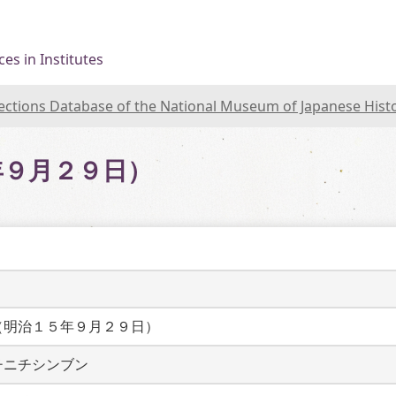
es in Institutes
lections Database of the National Museum of Japanese Hist
年９月２９日）
（明治１５年９月２９日）
チニチシンブン