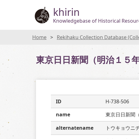
khirin
Knowledgebase of Historical Resourc
Home
Rekihaku Collection Database (Col
東京日日新聞（明治１５
ID
H-738-506
name
東京日日新聞
alternatename
トウキョウニ