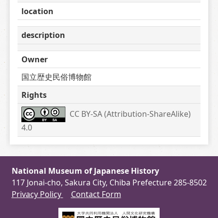
location
description
Owner
国立歴史民俗博物館
Rights
CC BY-SA (Attribution-ShareAlike) 
4.0
National Museum of Japanese History
117 Jonai-cho, Sakura City, Chiba Prefecture 285-8502
Privacy Policy
Contact Form