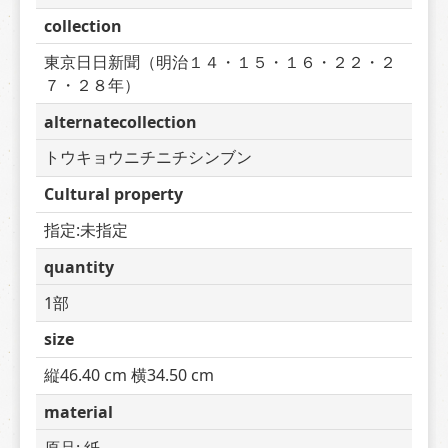
collection
東京日日新聞（明治１４・１５・１６・２２・２
７・２８年）
alternatecollection
トウキョウニチニチシンブン
Cultural property
指定:未指定
quantity
1部
size
縦46.40 cm 横34.50 cm
material
原品: 紙