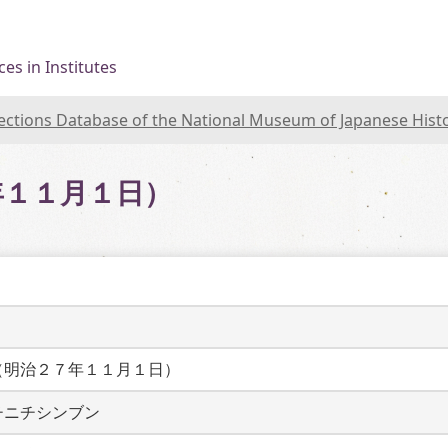
es in Institutes
lections Database of the National Museum of Japanese Hist
年１１月１日）
（明治２７年１１月１日）
チニチシンブン