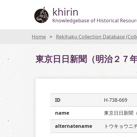
khirin
Knowledgebase of Historical Resourc
Home
Rekihaku Collection Database (Col
東京日日新聞（明治２７
ID
H-738-669
name
東京日日新聞
alternatename
トウキョウニ