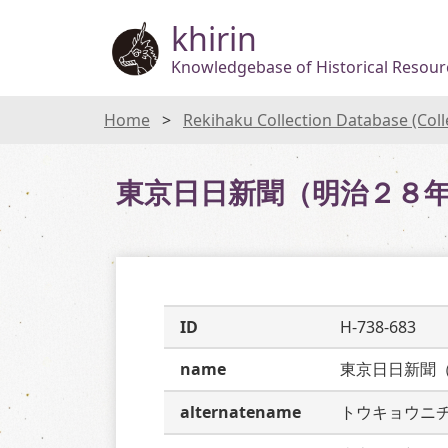
khirin
Knowledgebase of Historical Resourc
Home
Rekihaku Collection Database (Col
東京日日新聞（明治２８
ID
H-738-683
name
東京日日新聞
alternatename
トウキョウニ