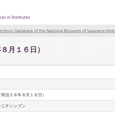
es in Institutes
lections Database of the National Museum of Japanese Hist
年８月１６日）
（明治２８年８月１６日）
チニチシンブン