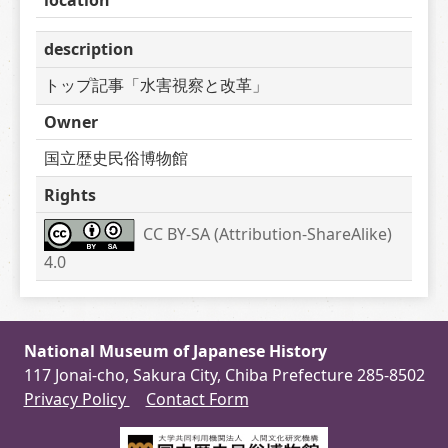
description
トップ記事「水害視察と改革」
Owner
国立歴史民俗博物館
Rights
CC BY-SA (Attribution-ShareAlike) 
4.0
National Museum of Japanese History
117 Jonai-cho, Sakura City, Chiba Prefecture 285-8502
Privacy Policy
Contact Form