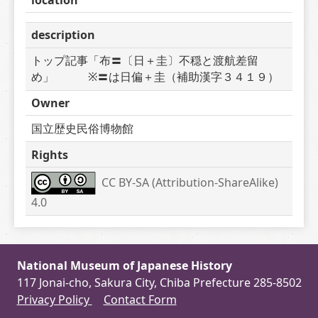
description
トップ記事「布〓〔日＋圭〕不穏と渡航差留
め」　　　※〓は日偏＋圭（補助漢字３４１９）
Owner
国立歴史民俗博物館
Rights
CC BY-SA (Attribution-ShareAlike) 
4.0
National Museum of Japanese History
117 Jonai-cho, Sakura City, Chiba Prefecture 285-8502
Privacy Policy
Contact Form