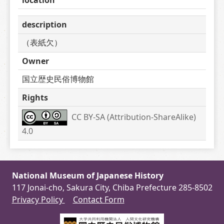
description
（表紙欠）
Owner
国立歴史民俗博物館
Rights
CC BY-SA (Attribution-ShareAlike) 
4.0
National Museum of Japanese History
117 Jonai-cho, Sakura City, Chiba Prefecture 285-8502
Privacy Policy
Contact Form