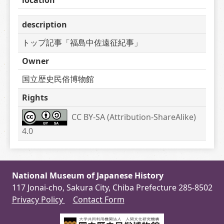
description
トップ記事「福島中佐遠征紀事」
Owner
国立歴史民俗博物館
Rights
CC BY-SA (Attribution-ShareAlike) 
4.0
National Museum of Japanese History
117 Jonai-cho, Sakura City, Chiba Prefecture 285-8502
Privacy Policy
Contact Form