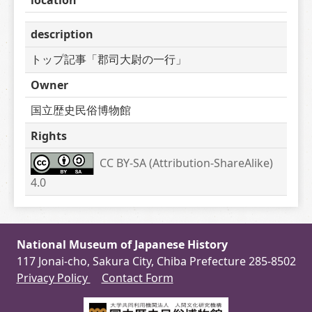
description
トップ記事「郡司大尉の一行」
Owner
国立歴史民俗博物館
Rights
CC BY-SA (Attribution-ShareAlike) 
4.0
National Museum of Japanese History
117 Jonai-cho, Sakura City, Chiba Prefecture 285-8502
Privacy Policy
Contact Form