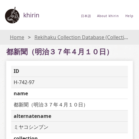
khirin
日本語
About khirin
Help
Home
Rekihaku Collection Database (Collections Database of the National Museum of Japanese History)
都新聞（明治３７年４月１０日）
ID
H-742-97
name
都新聞（明治３７年４月１０日）
alternatename
ミヤコシンブン
collection