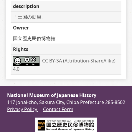
description
「土国の動員」
Owner
国立歴史民俗博物館
Rights
CC BY-SA (Attribution-ShareAlike) 
4.0
National Museum of Japanese History
117 Jonai-cho, Sakura City, Chiba Prefecture 285-8502
Privacy Policy
Contact Form