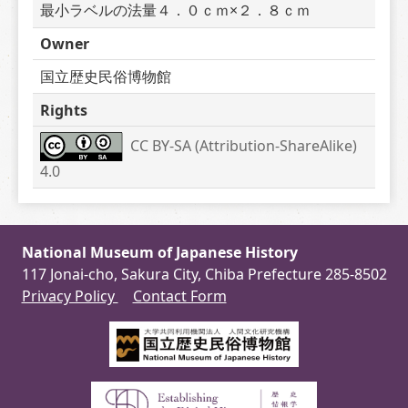
最小ラベルの法量４．０ｃｍ×２．８ｃｍ
Owner
国立歴史民俗博物館
Rights
CC BY-SA (Attribution-ShareAlike) 
4.0
National Museum of Japanese History
117 Jonai-cho, Sakura City, Chiba Prefecture 285-8502
Privacy Policy
Contact Form