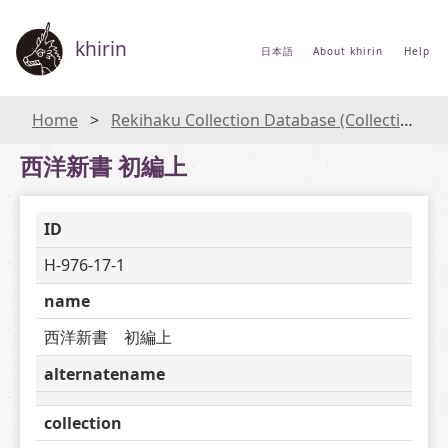
khirin
日本語
About khirin
Help
Home
Rekihaku Collection Database (Collections Database of the National Museum of Japanese History)
西洋新書 初編上
ID
H-976-17-1
name
西洋新書　初編上
alternatename
collection