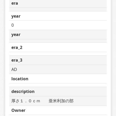
era
year
0
year
era_2
era_3
AD
location
description
厚さ１．０ｃｍ　　亜米利加の部
Owner