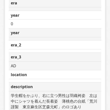
era
year
0
year
era_2
era_3
AD
location
description
学生帽をかぶり、右に立つ男性は羽織袴姿　左は
中にシャツを着んだ長着姿　薄桃色の台紙「荒川
謹製　東京麻生区芝森元町」のロゴあり　