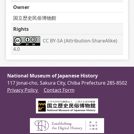
Owner
国立歴史民俗博物館
Rights
CC BY-SA (Attribution-ShareAlike) 
4.0
National Museum of Japanese History
117 Jonai-cho, Sakura City, Chiba Prefecture 285-8502
Privacy Policy
Contact Form