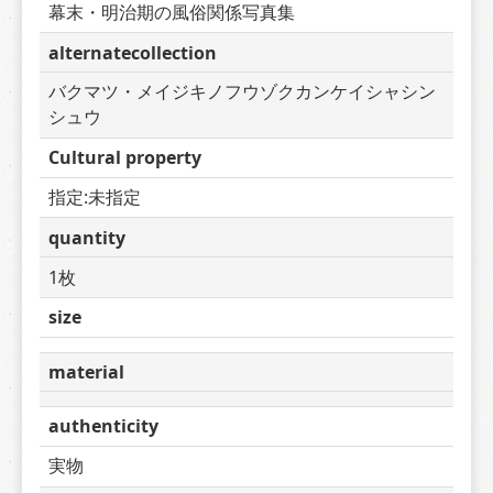
幕末・明治期の風俗関係写真集
alternatecollection
バクマツ・メイジキノフウゾクカンケイシャシン
シュウ
Cultural property
指定:未指定
quantity
1枚
size
material
authenticity
実物