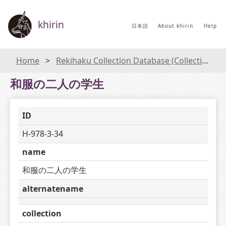
khirin
日本語
About khirin
Help
Home
Rekihaku Collection Database (Collections Database of the National Museum of Japanese History)
和服の二人の学生
ID
H-978-3-34
name
和服の二人の学生
alternatename
collection