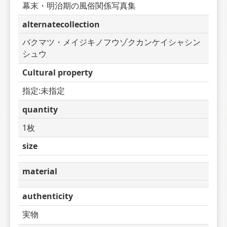
幕末・明治期の風俗関係写真集
alternatecollection
バクマツ・メイジキノフウゾクカンケイシャシン
シュウ
Cultural property
指定:未指定
quantity
1枚
size
material
authenticity
実物