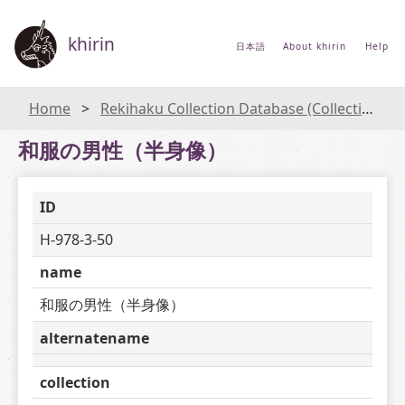
khirin
日本語
About khirin
Help
Home
Rekihaku Collection Database (Collections Database of the National Museum of Japanese History)
和服の男性（半身像）
ID
H-978-3-50
name
和服の男性（半身像）
alternatename
collection