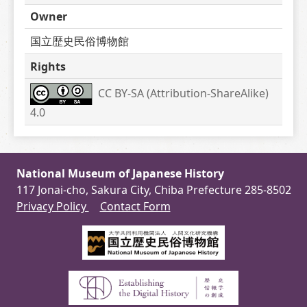
Owner
国立歴史民俗博物館
Rights
CC BY-SA (Attribution-ShareAlike) 
4.0
National Museum of Japanese History
117 Jonai-cho, Sakura City, Chiba Prefecture 285-8502
Privacy Policy
Contact Form