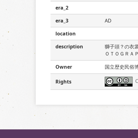
era_2
era_3
AD
location
description
獅子頭？の衣
ＯＴＯＧＲＡ
Owner
国立歴史民俗
C
Rights