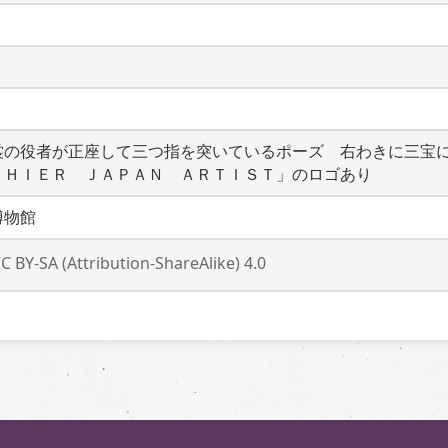
裳の役者が正座して三つ指を突いているポーズ　右わきに三宝
ＰＨＩＥＲ　ＪＡＰＡＮ　ＡＲＴＩＳＴ」のロゴあり
博物館
C BY-SA (Attribution-ShareAlike) 4.0