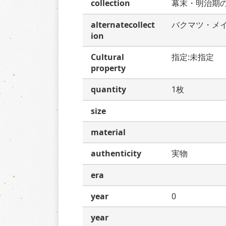
collection
幕末・明治期
alternatecollect
バクマツ・メ
ion
Cultural
指定:未指定
property
quantity
1枚
size
material
authenticity
実物
era
year
0
year