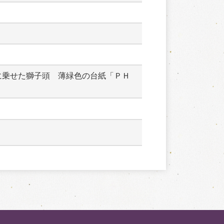
に乗せた獅子頭　薄緑色の台紙「ＰＨ