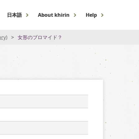
日本語
About khirin
Help
ory)
女形のブロマイド？