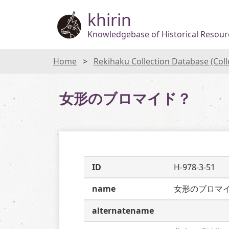
khirin
Knowledgebase of Historical Resourc
Home
Rekihaku Collection Database (Col
女形のブロマイド？
ID
H-978-3-51
name
女形のブロマ
alternatename