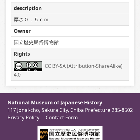
description
厚さ０．５ｃｍ
Owner
国立歴史民俗博物館
Rights
CC BY-SA (Attribution-ShareAlike) 
4.0
National Museum of Japanese History
117 Jonai-cho, Sakura City, Chiba Prefecture 285-8502
Privacy Policy
Contact Form