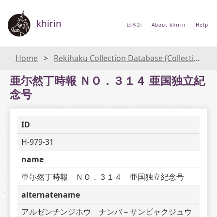
khirin
日本語
About khirin
Help
Home
Rekihaku Collection Database (Collections Database of the National Museum of Japanese History)
亜尓然丁時報 ＮＯ．３１４ 亜国独立紀
念号
ID
H-979-31
name
亜尓然丁時報　ＮＯ．３１４　亜国独立紀念号
alternatename
アルゼンチンジホウ　ナンバ－サンビャクジュウ