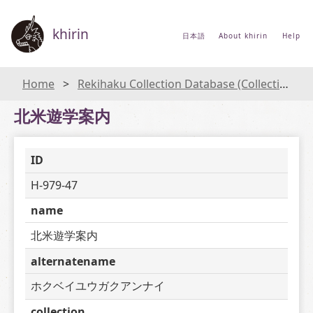
khirin
日本語
About khirin
Help
Home
Rekihaku Collection Database (Collections Database of the National Museum of Japanese History)
北米遊学案内
ID
H-979-47
name
北米遊学案内
alternatename
ホクベイユウガクアンナイ
collection