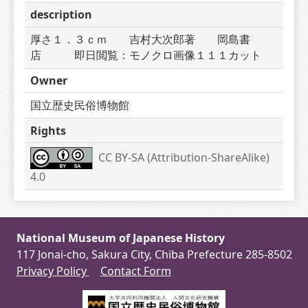
description
厚さ１．３ｃｍ　　吉村大次郎著　　岡島書
店　　　即日閲覧：モノクロ画像１１１カット
Owner
国立歴史民俗博物館
Rights
CC BY-SA (Attribution-ShareAlike) 
4.0
National Museum of Japanese History
117 Jonai-cho, Sakura City, Chiba Prefecture 285-8502
Privacy Policy
Contact Form