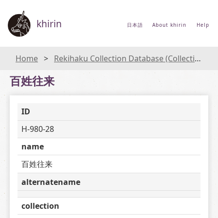
khirin
日本語
About khirin
Help
Home
Rekihaku Collection Database (Collections Database of the National Museum of Japanese History)
百姓往来
ID
H-980-28
name
百姓往来
alternatename
collection