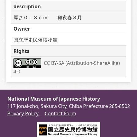
description
厚さ０．８ｃｍ　　癸亥春３月
Owner
国立歴史民俗博物館
Rights
CC BY-SA (Attribution-ShareAlike) 
4.0
National Museum of Japanese History
117 Jonai-cho, Sakura City, Chiba Prefecture 285-8502
Privacy Policy
Contact Form